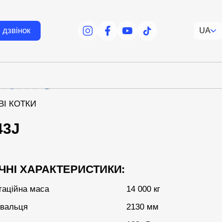
 дзвінок
UA
facebook
facebook
youtube
tiktok
ВІ КОТКИ
43J
ЧНІ ХАРАКТЕРИСТИКИ:
таційна маса
14 000 кг
вальця
2130 мм