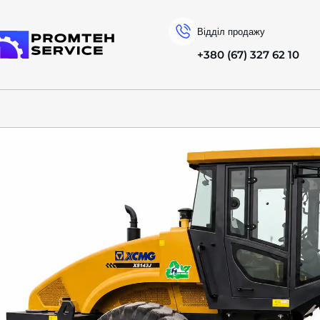
Відділ продажу
+380 (67) 327 62 10
На головну
КАТАЛОГ ТЕХНІКИ
XCMG
ГРУНТОВІ КОТКИ
XS143J