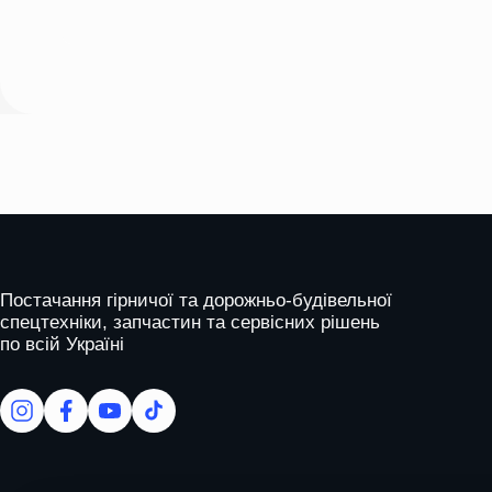
Please
leave
this
field
empty.
На головну
Постачання гірничої та дорожньо-будівельної
спецтехніки, запчастин та сервісних рішень
по всій Україні
facebook
facebook
youtube
tiktok