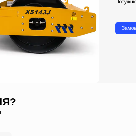
Потужні
Замов
НЯ?
и