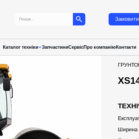
Пошук:
Замовити
Каталог техніки
Запчастини
Сервіс
Про компанію
Контакти
ГРУНТО
XS1
ТЕХНІ
Експлуа
Ширина 