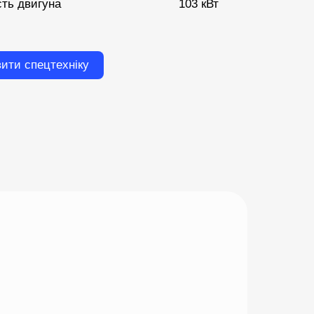
сть двигуна
103 кВт
ити спецтехніку