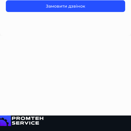
Please
leave
this
field
empty.
На головну