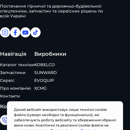
Постачання гірничої та дорожньо-будівельної
спецтехніки, запчастин та сервісних рішень по
всій Україні
facebook
facebook
youtube
tiktok
Навігація
Виробники
Каталог техніки
KOBELCO
Запчастини
SUNWARD
Сервіс
EVOQUIP
Про компанію
XCMG
Контакти
Контакти
Даний вебсайт використовує лише технічні cookie-
файли (суворо необхідні та функціональні), які
забезпечують роботу вебсайту та збереження обраної
Відділ продажу
вами мови. Аналітичні та рекламні cookie-файли не