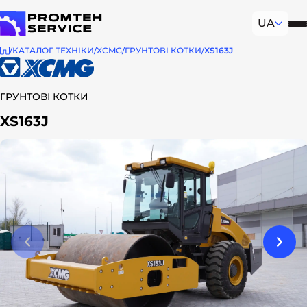
UA
Моб
На головну
КАТАЛОГ ТЕХНІКИ
XCMG
ГРУНТОВІ КОТКИ
XS163J
ГРУНТОВІ КОТКИ
XS163J