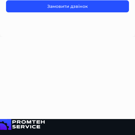
Please
leave
this
field
empty.
На головну