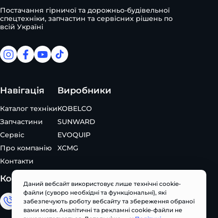
Постачання гірничої та дорожньо-будівельної
спецтехніки, запчастин та сервісних рішень по
всій Україні
facebook
facebook
youtube
tiktok
Навігація
Виробники
Каталог техніки
KOBELCO
Запчастини
SUNWARD
Сервіс
EVOQUIP
Про компанію
XCMG
Контакти
Контакти
Даний вебсайт використовує лише технічні cookie-
файли (суворо необхідні та функціональні), які
забезпечують роботу вебсайту та збереження обраної
Відділ продажу
вами мови. Аналітичні та рекламні cookie-файли не