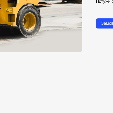
Потужні
Замов