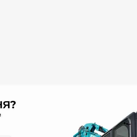
НЯ?
и