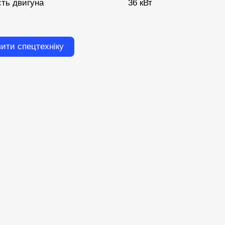
сть двигуна
36 кВт
ити спецтехніку