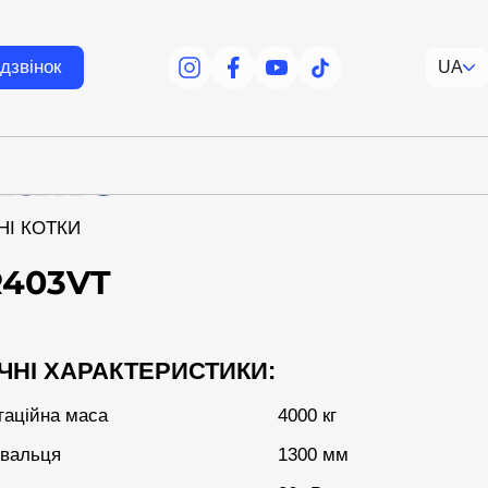
дзвінок
UA
facebook
facebook
youtube
tiktok
І КОТКИ
403VT
ЧНІ ХАРАКТЕРИСТИКИ:
таційна маса
4000 кг
вальця
1300 мм