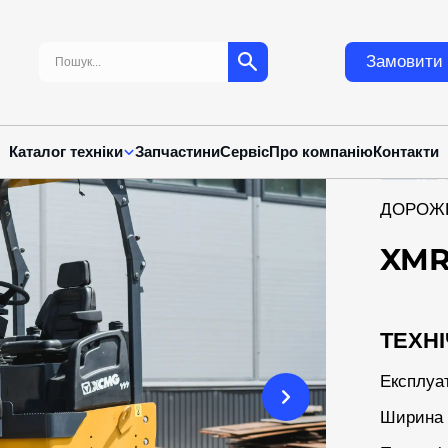
Пошук:
Замовити 
Каталог техніки
Запчастини
Сервіс
Про компанію
Контакти
ДОРОЖН
XMR
ТЕХНІ
Експлуа
Ширина 