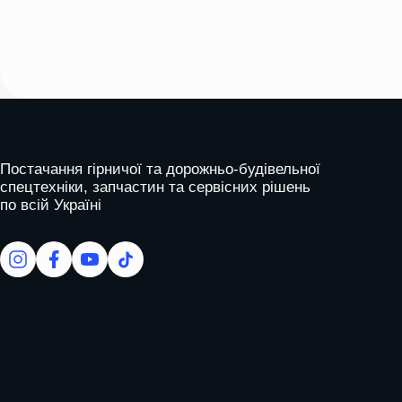
Please
leave
this
field
empty.
На головну
Постачання гірничої та дорожньо-будівельної
спецтехніки, запчастин та сервісних рішень
по всій Україні
facebook
facebook
youtube
tiktok