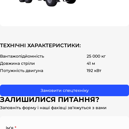
ok
ТЕХНІЧНІ ХАРАКТЕРИСТИКИ:
Вантажопідйомність
25 000 кг
Довжина стріли
41 м
Потужність двигуна
192 кВт
Замовити спецтехніку
ЗАЛИШИЛИСЯ ПИТАННЯ?
Заповніть форму і наші фахівці зв’яжуться з вами
Ім'я
*