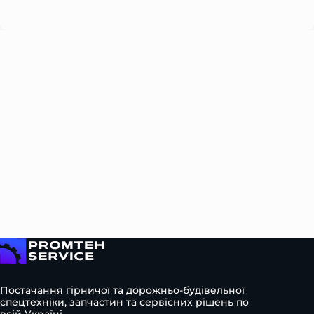
Please leave this field empty.
На головну
Постачання гірничої та дорожньо-будівельної
спецтехніки, запчастин та сервісних рішень по
всій Україні