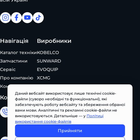
facebook
facebook
youtube
tiktok
Навігація
Виробники
Каталог техніки
KOBELCO
Запчастини
SUNWARD
Сервіс
EVOQUIP
Про компанію
XCMG
Контакти
Даний вебсайт використовує лише технічні cookie-
Контакти
файли (суворо необхідні та функціональні), які
забезпечують роботу вебсайту та збереження обраної
вами мови. Аналітичні та рекламні cookie-файли не
Відділ продажу
використовуються. Детальніше — у
Політиці
використання cookie-файлів
+380 (67) 327 62 10
Прийняти