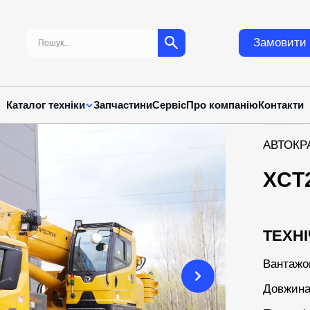
Пошук:
Замовити 
Каталог техніки
Запчастини
Сервіс
Про компанію
Контакти
АВТОКР
XCT
ТЕХНІ
Вантажо
Довжина