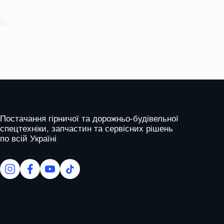
leave
this
field
empty.
На головну
Постачання гірничої та дорожньо-будівельної
спецтехніки, запчастин та сервісних рішень
по всій Україні
facebook
facebook
youtube
tiktok