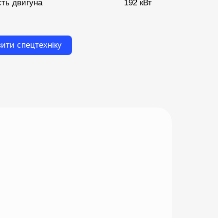
сть двигуна
192 кВт
ити спецтехніку