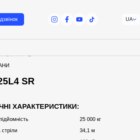
дзвінок
UA
facebook
facebook
youtube
tiktok
АНИ
25L4 SR
ЧНІ ХАРАКТЕРИСТИКИ:
підйомність
25 000 кг
 стріли
34,1 м