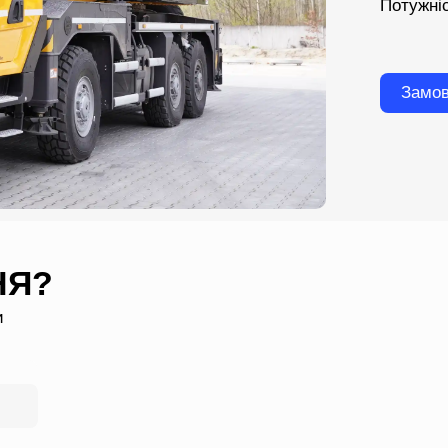
Потужні
Замов
НЯ?
и