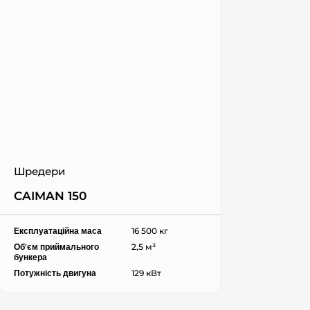
Шредери
CAIMAN 150
Експлуатаційна маса
16 500 кг
Об'єм приймального
2,5 м³
бункера
Потужність двигуна
129 кВт