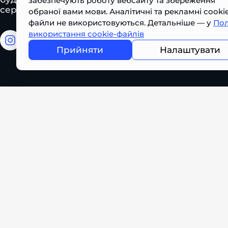
забезпечують роботу вебсайту та збереження
сервісних рішень по всій Україні
обраної вами мови. Аналітичні та рекламні cooki
файли не використовуються. Детальніше — у
Пол
використання cookie-файлів
facebook
facebook
youtube
tiktok
Прийняти
Налаштувати
2026 PROMTEHSERVICE. Усі права захищені.