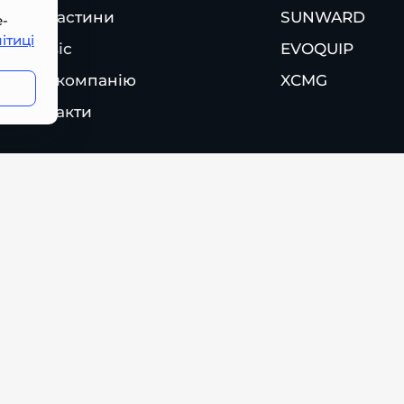
Запчастини
SUNWARD
e-
ітиці
Сервіс
EVOQUIP
Про компанію
XCMG
Контакти
Політика конфіденційності
Політика cookie