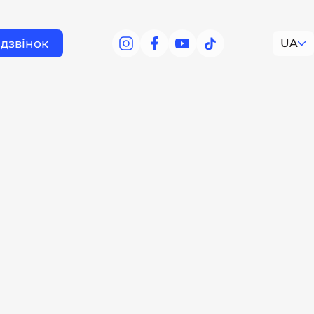
дзвінок
UA
facebook
facebook
youtube
tiktok