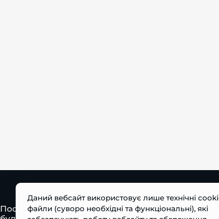
На головну
Даний вебсайт використовує лише технічні cooki
Постачання гірничої та дорожньо-
файли (суворо необхідні та функціональні), які
будівельної спецтехніки, запчастин та