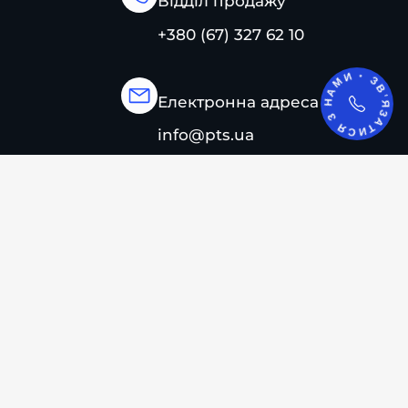
Відділ продажу
+380 (67) 327 62 10
ЗВ'ЯЗАТИСЯ З НАМИ •
Електронна адреса
info@pts.ua
м. Київ, просп. Академіка
Палладіна, 22, офіс 208
Понеділок - Пʼятниця
08:30 - 17:30