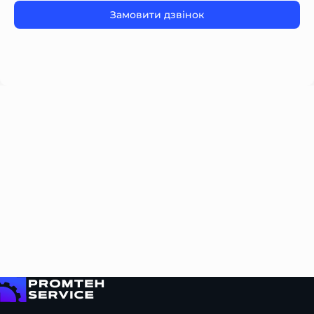
Please
leave
this
field
empty.
На головну