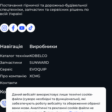
Постачання гірничої та дорожньо-будівельної
спецтехніки, запчастин та сервісних рішень по
всій Україні
facebook
facebook
youtube
tiktok
Навігація
Виробники
Каталог техніки
KOBELCO
Запчастини
SUNWARD
Сервіс
EVOQUIP
Про компанію
XCMG
Контакти
Контакти
Даний вебсайт використовує лише технічні cookie-
файли (суворо необхідні та функціональні), які
забезпечують роботу вебсайту та збереження обраної
Відділ продажу
вами мови. Аналітичні та рекламні cookie-файли не