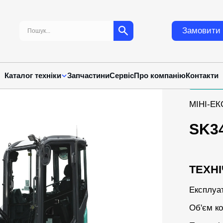
Пошук:
Замовити 
Каталог техніки
Запчастини
Сервіс
Про компанію
Контакти
МІНІ-Е
SK3
ТЕХНІ
Експлуа
Об'єм к