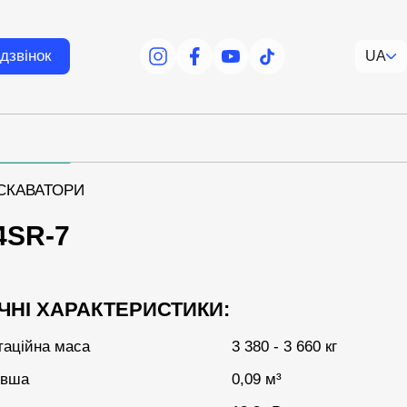
дзвінок
UA
facebook
facebook
youtube
tiktok
КСКАВАТОРИ
4SR-7
ЧНІ ХАРАКТЕРИСТИКИ:
таційна маса
3 380 - 3 660 кг
овша
0,09 м³