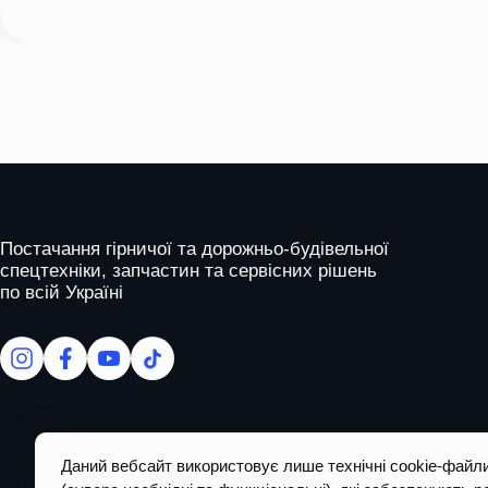
this
field
empty.
На головну
Постачання гірничої та дорожньо-будівельної
спецтехніки, запчастин та сервісних рішень
по всій Україні
facebook
facebook
youtube
tiktok
Даний вебсайт використовує лише технічні cookie-файл