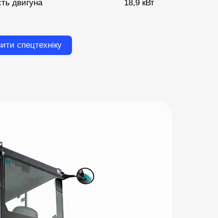
сть двигуна
18,9 кВт
ити спецтехніку