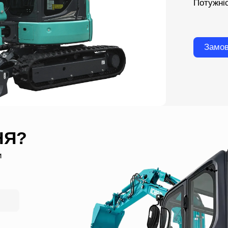
Потужні
Замов
НЯ?
и