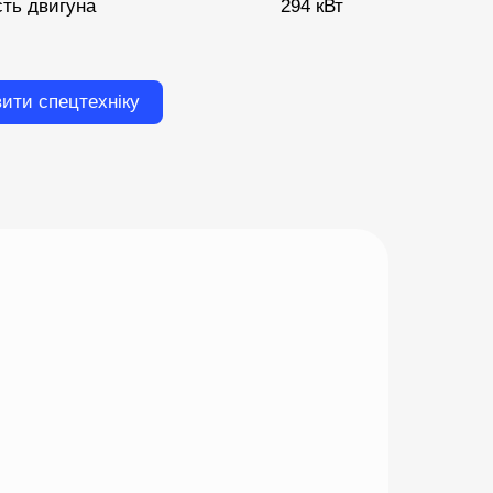
сть двигуна
294 кВт
ити спецтехніку