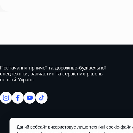
this
field
empty.
На головну
Постачання гірничої та дорожньо-будівельної
спецтехніки, запчастин та сервісних рішень
по всій Україні
facebook
facebook
youtube
tiktok
Даний вебсайт використовує лише технічні cookie-файл