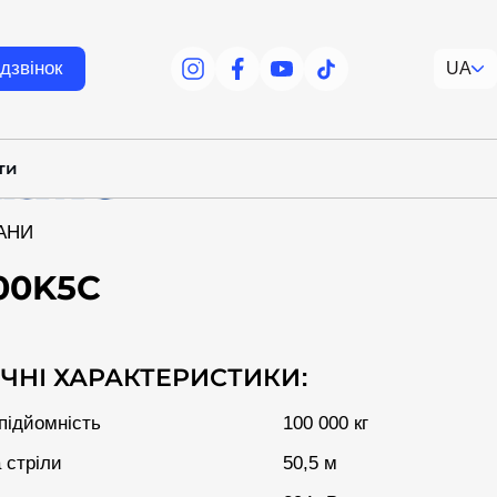
дзвінок
UA
facebook
facebook
youtube
tiktok
ти
АНИ
00K5C
ІЧНІ ХАРАКТЕРИСТИКИ:
підйомність
100 000 кг
 стріли
50,5 м