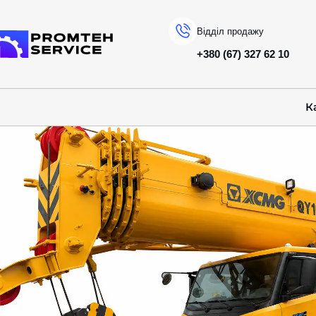
Відділ продажу
+380 (67) 327 62 10
На головну
КАТАЛОГ ТЕХНІКИ
XCMG
АВТОКРАНИ
QY100K5C
К