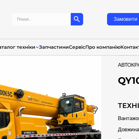
Пошук:
Замовити 
аталог техніки
Запчастини
Сервіс
Про компанію
Контак
АВТОКР
QY1
ТЕХН
Вантажо
Довжина