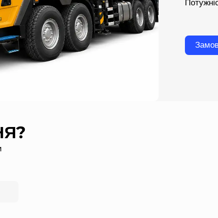
Потужні
Замов
НЯ?
и