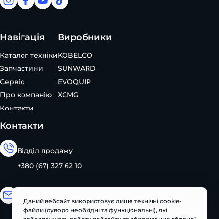
facebook
facebook
youtube
tiktok
Навігація
Виробники
Каталог техніки
KOBELCO
Запчастини
SUNWARD
Сервіс
EVOQUIP
Про компанію
XCMG
Контакти
Контакти
Відділ продажу
+380 (67) 327 62 10
Електронна адреса
Даний вебсайт використовує лише технічні cookie-
файли (суворо необхідні та функціональні), які
info@pts.ua
забезпечують роботу вебсайту та збереження обраної