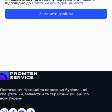
відповідно до
Політики конфіденційності
Please
leave
this
field
empty.
На головну
Постачання гірничої та дорожньо-будівельної
спецтехніки, запчастин та сервісних рішень по
всій Україні